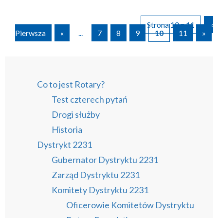
Strona 10 z 11
«
Pierwsza
«
...
7
8
9
10
11
»
Co to jest Rotary?
Test czterech pytań
Drogi służby
Historia
Dystrykt 2231
Gubernator Dystryktu 2231
Zarząd Dystryktu 2231
Komitety Dystryktu 2231
Oficerowie Komitetów Dystryktu