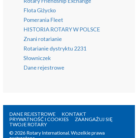
Rotary Friendship Exchange
Flota Giżycko
Pomerania Fleet
HISTORIA ROTARY W POLSCE
Znani rotarianie
Rotarianie dystryktu 2231
Słowniczek
Dane rejestrowe
DANE REJESTROWE
KONTAKT
PRYWATNOŚĆ I COOKIES
ZAANGAŻUJ SIĘ
TWOJE ROTARY
© 2026 Rotary International. Wszelkie prawa
zastrzeżone.