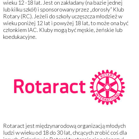
wieku 12 -18 lat. Jest on zakładany (na bazie jednej
lub kilku szkół) i sponsorowany przez „dorosły” Klub
Rotary (RC). Jeżeli do szkoły uczęszcza młodzież w
wieku poniżej 12 lat i powyżej 18 lat, to może ona być
członkiem IAC. Kluby mogą być męskie, żeńskie lub
koedukacyjne.
Rotaract jest międzynarodową organizacją młodych
ludzi w wieku od 18 do 30 lat, chcących zrobić coś dla