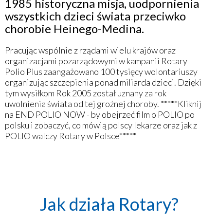
1985 historyczna misja, uodpornienia
wszystkich dzieci świata przeciwko
chorobie Heinego-Medina.
Pracując wspólnie z rządami wielu krajów oraz
organizacjami pozarządowymi w kampanii Rotary
Polio Plus zaangażowano 100 tysięcy wolontariuszy
organizując szczepienia ponad miliarda dzieci. Dzięki
tym wysiłkom Rok 2005 został uznany za rok
uwolnienia świata od tej groźnej choroby. *****Kliknij
na END POLIO NOW - by obejrzeć film o POLIO po
polsku i zobaczyć, co mówią polscy lekarze oraz jak z
POLIO walczy Rotary w Polsce*****
Jak działa Rotary?