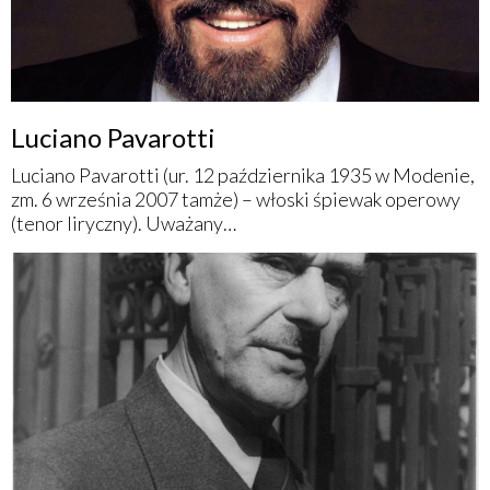
Luciano Pavarotti
Luciano Pavarotti (ur. 12 października 1935 w Modenie,
zm. 6 września 2007 tamże) – włoski śpiewak operowy
(tenor liryczny). Uważany…