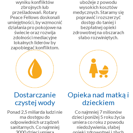
wyniku konfliktów
ubożeje z powodu
zbrojnych lub
wysokich kosztów
prześladowań. Rotary
medycznych. Staramy się
Peace Fellows doskonali
poprawić i rozszerzyć
umiejętności, by wzmocnić
dostęp do taniej i
działania pro pokojowe na
bezpłatnej opieki
świecie oraz rozwija
zdrowotnej na obszarach
zdolności mediacyjne
słabo rozwiniętych.
lokalnych liderów by
zapobiegać konfliktom.
Dostarczanie
Opieka nad matką i
czystej wody
dzieckiem
Ponad 2,5 miliarda ludzi nie
Co najmniej 7 milionów
ma dostępu do
dzieci poniżej 5 roku życia
odpowiednich urządzeń
umiera co roku z powodu
sanitarnych. Co najmniej
niedożywienia, słabej
3000 dzieci umiera
opieki zdrowotnej i złych