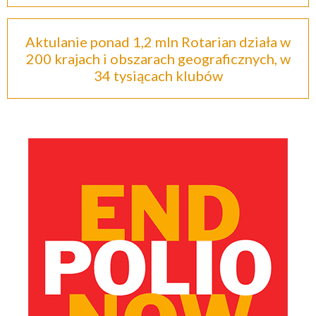
Aktulanie ponad 1,2 mln Rotarian działa w
200 krajach i obszarach geograficznych, w
34 tysiącach klubów