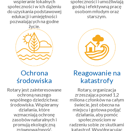
wspieranie lokalnych
społeczności i umożliwiają
społeczności w ich dążeniu
godną i efektywną pracę
do uzyskania podstawowej
osobom młodym oraz
edukacji i umiejętności
starszym.
pozwalających na godne
życie.
Ochrona
Reagowanie na
środowiska
katastrofy
Rotary jest zainteresowane
Rotary, organizacja
ochroną naszego
zrzeszająca ponad 1,2
wspólnego dziedzictwa:
miliona członków na całym
środowiska. Wspieramy
świecie, jest obecna na
działania, które
miejscu i gotowa podjąć
wzmacniają ochronę
działania, aby pomóc
zasobów naturalnych i
społecznościom w
promują ekologiczną
radzeniu sobie ze skutkami
zrównoważoność.
katastrof. Współpracując