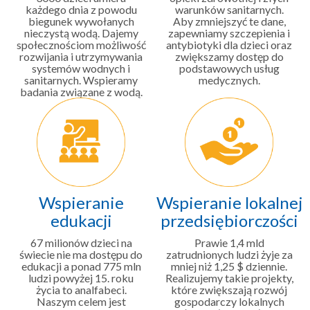
każdego dnia z powodu
warunków sanitarnych.
biegunek wywołanych
Aby zmniejszyć te dane,
nieczystą wodą. Dajemy
zapewniamy szczepienia i
społecznościom możliwość
antybiotyki dla dzieci oraz
rozwijania i utrzymywania
zwiększamy dostęp do
systemów wodnych i
podstawowych usług
sanitarnych. Wspieramy
medycznych.
badania związane z wodą.
Wspieranie
Wspieranie lokalnej
edukacji
przedsiębiorczości
67 milionów dzieci na
Prawie 1,4 mld
świecie nie ma dostępu do
zatrudnionych ludzi żyje za
edukacji a ponad 775 mln
mniej niż 1,25 $ dziennie.
ludzi powyżej 15. roku
Realizujemy takie projekty,
życia to analfabeci.
które zwiększają rozwój
Naszym celem jest
gospodarczy lokalnych