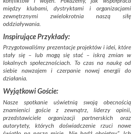
konfliktów i wojen. Pokażemy, jak współpraca
między klubami, dystryktami i organizacjami
zewnętrznymi zwielokrotnia naszą siłę
oddziaływania.
Inspirujące Przykłady:
Przygotowaliśmy prezentacje projektów i idei, które
stały się – lub mogą się stać – iskrą zmian w
lokalnych społecznościach. To czas na naukę od
siebie nawzajem i czerpanie nowej energii do
działania.
Wyjątkowi Goście:
Nasze spotkanie uświetnią swoją obecnością
znamienici goście z zewnątrz, liderzy opinii,
przedstawiciele organizacji partnerskich oraz
autorytety, których doświadczenie rzuci nowe
światło na naszą misję „Nie bądź obojętny”. Ich