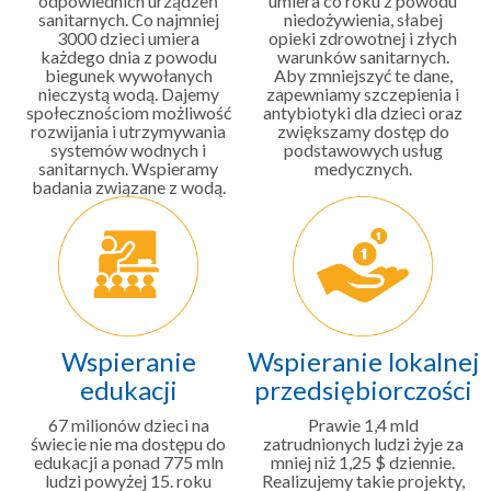
odpowiednich urządzeń
umiera co roku z powodu
sanitarnych. Co najmniej
niedożywienia, słabej
3000 dzieci umiera
opieki zdrowotnej i złych
każdego dnia z powodu
warunków sanitarnych.
biegunek wywołanych
Aby zmniejszyć te dane,
nieczystą wodą. Dajemy
zapewniamy szczepienia i
społecznościom możliwość
antybiotyki dla dzieci oraz
rozwijania i utrzymywania
zwiększamy dostęp do
systemów wodnych i
podstawowych usług
sanitarnych. Wspieramy
medycznych.
badania związane z wodą.
Wspieranie
Wspieranie lokalnej
edukacji
przedsiębiorczości
67 milionów dzieci na
Prawie 1,4 mld
świecie nie ma dostępu do
zatrudnionych ludzi żyje za
edukacji a ponad 775 mln
mniej niż 1,25 $ dziennie.
ludzi powyżej 15. roku
Realizujemy takie projekty,