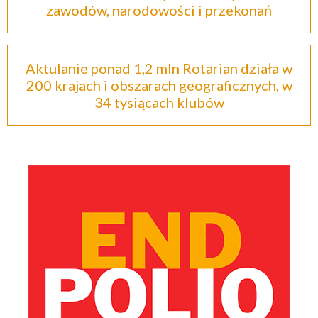
zawodów, narodowości i przekonań
Aktulanie ponad 1,2 mln Rotarian działa w
200 krajach i obszarach geograficznych, w
34 tysiącach klubów