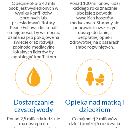
Obecnie około 42 mln
Ponad 100 milionów ludzi
osób jest wysiedlonych w
każdego roku znacznie
wyniku konfliktów
ubożeje z powodu
zbrojnych lub
wysokich kosztów
prześladowań. Rotary
medycznych. Staramy się
Peace Fellows doskonali
poprawić i rozszerzyć
umiejętności, by wzmocnić
dostęp do taniej i
działania pro pokojowe na
bezpłatnej opieki
świecie oraz rozwija
zdrowotnej na obszarach
zdolności mediacyjne
słabo rozwiniętych.
lokalnych liderów by
zapobiegać konfliktom.
Dostarczanie
Opieka nad matką i
czystej wody
dzieckiem
Ponad 2,5 miliarda ludzi nie
Co najmniej 7 milionów
ma dostępu do
dzieci poniżej 5 roku życia