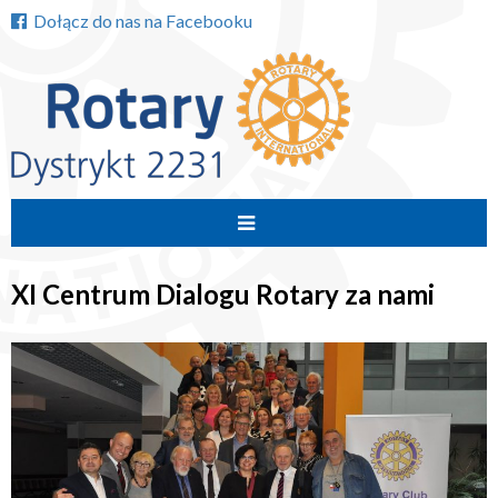
Dołącz do nas na Facebooku
Przejdź
do
XI Centrum Dialogu Rotary za nami
treści