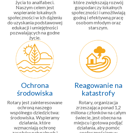
życia to analfabeci.
które zwiększają rozwój
Naszym celem jest
gospodarczy lokalnych
wspieranie lokalnych
społeczności i umożliwiają
społeczności w ich dążeniu
godną i efektywną pracę
do uzyskania podstawowej
osobom młodym oraz
edukacji i umiejętności
starszym.
pozwalających na godne
życie.
Ochrona
Reagowanie na
środowiska
katastrofy
Rotary jest zainteresowane
Rotary, organizacja
ochroną naszego
zrzeszająca ponad 1,2
wspólnego dziedzictwa:
miliona członków na całym
środowiska. Wspieramy
świecie, jest obecna na
działania, które
miejscu i gotowa podjąć
wzmacniają ochronę
działania, aby pomóc
zasobów naturalnych i
społecznościom w