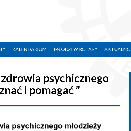
BY
KALENDARIUM
MŁODZI W ROTARY
AKTUALNO
 zdrowia psychicznego
znać i pomagać ”