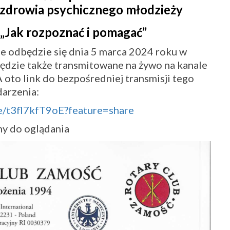
 zdrowia psychicznego młodzieży
„Jak rozpoznać i pomagać”
e odbędzie się dnia 5 marca 2024 roku w
dzie także transmitowane na żywo na kanale
oto link do bezpośredniej transmisji tego
arzenia:
ve/t3fl7kfT9oE?feature=share
y do oglądania