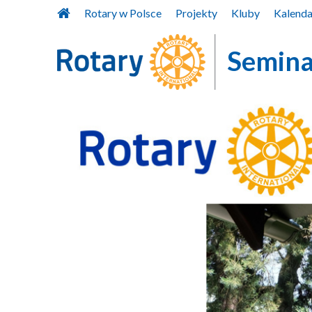
Przejdź
Rotary w Polsce
Projekty
Kluby
Kalend
do
treści
Semina