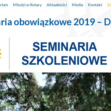
arium
Młodzi w Rotary
Aktualności
Media
Kontakt
Za
ria obowiązkowe 2019 – D