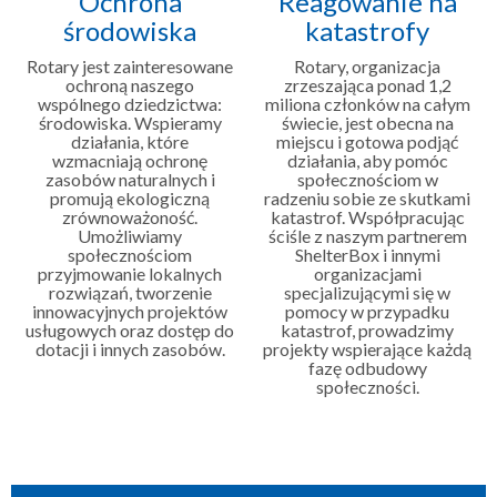
Ochrona
Reagowanie na
środowiska
katastrofy
Rotary jest zainteresowane
Rotary, organizacja
ochroną naszego
zrzeszająca ponad 1,2
wspólnego dziedzictwa:
miliona członków na całym
środowiska. Wspieramy
świecie, jest obecna na
działania, które
miejscu i gotowa podjąć
wzmacniają ochronę
działania, aby pomóc
zasobów naturalnych i
społecznościom w
promują ekologiczną
radzeniu sobie ze skutkami
zrównoważoność.
katastrof. Współpracując
Umożliwiamy
ściśle z naszym partnerem
społecznościom
ShelterBox i innymi
przyjmowanie lokalnych
organizacjami
rozwiązań, tworzenie
specjalizującymi się w
innowacyjnych projektów
pomocy w przypadku
usługowych oraz dostęp do
katastrof, prowadzimy
dotacji i innych zasobów.
projekty wspierające każdą
fazę odbudowy
społeczności.