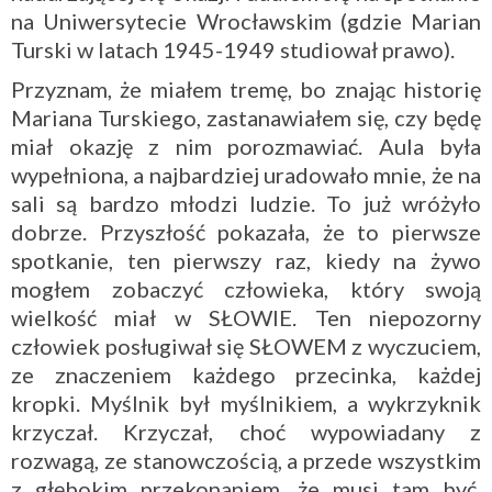
na Uniwersytecie Wrocławskim (gdzie Marian
Turski w latach 1945-1949 studiował prawo).
Przyznam, że miałem tremę, bo znając historię
Mariana Turskiego, zastanawiałem się, czy będę
miał okazję z nim porozmawiać. Aula była
wypełniona, a najbardziej uradowało mnie, że na
sali są bardzo młodzi ludzie. To już wróżyło
dobrze. Przyszłość pokazała, że to pierwsze
spotkanie, ten pierwszy raz, kiedy na żywo
mogłem zobaczyć człowieka, który swoją
wielkość miał w SŁOWIE. Ten niepozorny
człowiek posługiwał się SŁOWEM z wyczuciem,
ze znaczeniem każdego przecinka, każdej
kropki. Myślnik był myślnikiem, a wykrzyknik
krzyczał. Krzyczał, choć wypowiadany z
rozwagą, ze stanowczością, a przede wszystkim
z głębokim przekonaniem, że musi tam być,