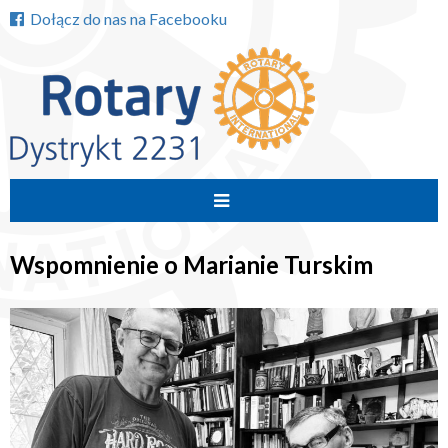
Dołącz do nas na Facebooku
Przejdź
do
Wspomnienie o Marianie Turskim
treści