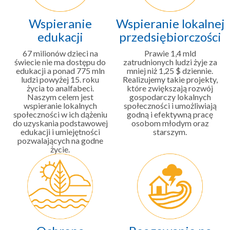
Wspieranie
Wspieranie lokalnej
edukacji
przedsiębiorczości
67 milionów dzieci na
Prawie 1,4 mld
świecie nie ma dostępu do
zatrudnionych ludzi żyje za
edukacji a ponad 775 mln
mniej niż 1,25 $ dziennie.
ludzi powyżej 15. roku
Realizujemy takie projekty,
życia to analfabeci.
które zwiększają rozwój
Naszym celem jest
gospodarczy lokalnych
wspieranie lokalnych
społeczności i umożliwiają
społeczności w ich dążeniu
godną i efektywną pracę
do uzyskania podstawowej
osobom młodym oraz
edukacji i umiejętności
starszym.
pozwalających na godne
życie.