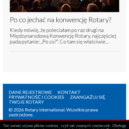
Po co jechać na konwencję Rotary?
Kiedy mówię, że poleciałam po raz drugi na
Międzynarodową Konwencję Rotary, najczęściej
pada pytanie: „Po co?”. Co tam się właściwie…
DANE REJESTROWE
KONTAKT
PRYWATNOŚĆ I COOKIES
ZAANGAŻUJ SIĘ
TWOJE ROTARY
© 2026 Rotary International. Wszelkie prawa
zastrzeżone.
Ten serwis używa plików cookies, czyli tak zwanych ciasteczek. Obsługę