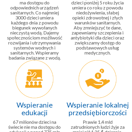
ma dostępu do
dzieci poniżej 5 roku życia
odpowiednich urządzeń
umiera co roku z powodu
sanitarnych. Co najmniej
niedożywienia, słabej
3000 dzieci umiera
opieki zdrowotnej i złych
każdego dnia z powodu
warunków sanitarnych.
biegunek wywołanych
Aby zmniejszyć te dane,
nieczystą wodą. Dajemy
zapewniamy szczepienia i
społecznościom możliwość
antybiotyki dla dzieci oraz
rozwijania i utrzymywania
zwiększamy dostęp do
systemów wodnych i
podstawowych usług
sanitarnych. Wspieramy
medycznych.
badania związane z wodą.
Wspieranie
Wspieranie lokalnej
edukacji
przedsiębiorczości
67 milionów dzieci na
Prawie 1,4 mld
świecie nie ma dostępu do
zatrudnionych ludzi żyje za
edukacji a ponad 775 mln
mniej niż 1,25 $ dziennie.