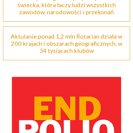
świecka, która łaczy ludzi wszystkich
zawodów, narodowości i przekonań
Aktulanie ponad 1,2 mln Rotarian działa w
200 krajach i obszarach geograficznych, w
34 tysiącach klubów