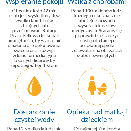
Wspieranie pokoju
Walka z chorobami
Obecnie około 42 mln
Ponad 100 milionów ludzi
osób jest wysiedlonych w
każdego roku znacznie
wyniku konfliktów
ubożeje z powodu
zbrojnych lub
wysokich kosztów
prześladowań. Rotary
medycznych. Staramy się
Peace Fellows doskonali
poprawić i rozszerzyć
umiejętności, by wzmocnić
dostęp do taniej i
działania pro pokojowe na
bezpłatnej opieki
świecie oraz rozwija
zdrowotnej na obszarach
zdolności mediacyjne
słabo rozwiniętych.
lokalnych liderów by
zapobiegać konfliktom.
Dostarczanie
Opieka nad matką i
czystej wody
dzieckiem
Ponad 2,5 miliarda ludzi nie
Co najmniej 7 milionów