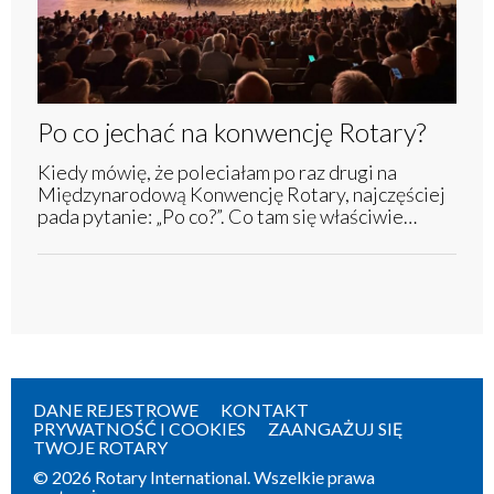
Po co jechać na konwencję Rotary?
Kiedy mówię, że poleciałam po raz drugi na
Międzynarodową Konwencję Rotary, najczęściej
pada pytanie: „Po co?”. Co tam się właściwie…
DANE REJESTROWE
KONTAKT
PRYWATNOŚĆ I COOKIES
ZAANGAŻUJ SIĘ
TWOJE ROTARY
© 2026 Rotary International. Wszelkie prawa