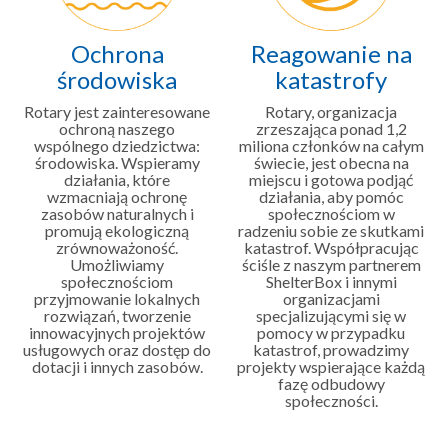
Ochrona
Reagowanie na
środowiska
katastrofy
Rotary jest zainteresowane
Rotary, organizacja
ochroną naszego
zrzeszająca ponad 1,2
wspólnego dziedzictwa:
miliona członków na całym
środowiska. Wspieramy
świecie, jest obecna na
działania, które
miejscu i gotowa podjąć
wzmacniają ochronę
działania, aby pomóc
zasobów naturalnych i
społecznościom w
promują ekologiczną
radzeniu sobie ze skutkami
zrównoważoność.
katastrof. Współpracując
Umożliwiamy
ściśle z naszym partnerem
społecznościom
ShelterBox i innymi
przyjmowanie lokalnych
organizacjami
rozwiązań, tworzenie
specjalizującymi się w
innowacyjnych projektów
pomocy w przypadku
usługowych oraz dostęp do
katastrof, prowadzimy
dotacji i innych zasobów.
projekty wspierające każdą
fazę odbudowy
społeczności.