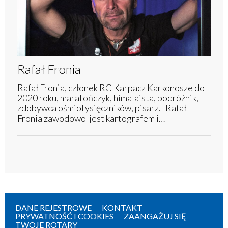
Rafał Fronia
Rafał Fronia, członek RC Karpacz Karkonosze do
2020 roku, maratończyk, himalaista, podróżnik,
zdobywca ośmiotysięczników, pisarz. Rafał
Fronia zawodowo jest kartografem i…
DANE REJESTROWE
KONTAKT
PRYWATNOŚĆ I COOKIES
ZAANGAŻUJ SIĘ
TWOJE ROTARY