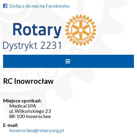
Dołącz do nas na Facebooku
Przejdź
do
RC Inowrocław
treści
Miejsce spotkań:
Medical SPA
ul. Wilkońskiego 23
88-100 Inowrocław
E-mail:
inowroclaw@rotary.org.pl