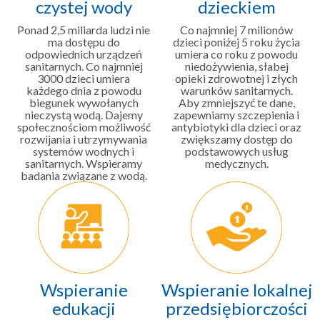
czystej wody
dzieckiem
Ponad 2,5 miliarda ludzi nie
Co najmniej 7 milionów
ma dostępu do
dzieci poniżej 5 roku życia
odpowiednich urządzeń
umiera co roku z powodu
sanitarnych. Co najmniej
niedożywienia, słabej
3000 dzieci umiera
opieki zdrowotnej i złych
każdego dnia z powodu
warunków sanitarnych.
biegunek wywołanych
Aby zmniejszyć te dane,
nieczystą wodą. Dajemy
zapewniamy szczepienia i
społecznościom możliwość
antybiotyki dla dzieci oraz
rozwijania i utrzymywania
zwiększamy dostęp do
systemów wodnych i
podstawowych usług
sanitarnych. Wspieramy
medycznych.
badania związane z wodą.
Wspieranie
Wspieranie lokalnej
edukacji
przedsiębiorczości