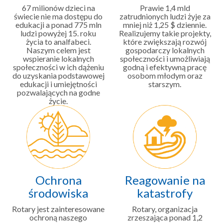
67 milionów dzieci na
Prawie 1,4 mld
świecie nie ma dostępu do
zatrudnionych ludzi żyje za
edukacji a ponad 775 mln
mniej niż 1,25 $ dziennie.
ludzi powyżej 15. roku
Realizujemy takie projekty,
życia to analfabeci.
które zwiększają rozwój
Naszym celem jest
gospodarczy lokalnych
wspieranie lokalnych
społeczności i umożliwiają
społeczności w ich dążeniu
godną i efektywną pracę
do uzyskania podstawowej
osobom młodym oraz
edukacji i umiejętności
starszym.
pozwalających na godne
życie.
Ochrona
Reagowanie na
środowiska
katastrofy
Rotary jest zainteresowane
Rotary, organizacja
ochroną naszego
zrzeszająca ponad 1,2