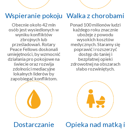
Wspieranie pokoju
Walka z chorobami
Obecnie około 42 mln
Ponad 100 milionów ludzi
osób jest wysiedlonych w
każdego roku znacznie
wyniku konfliktów
ubożeje z powodu
zbrojnych lub
wysokich kosztów
prześladowań. Rotary
medycznych. Staramy się
Peace Fellows doskonali
poprawić i rozszerzyć
umiejętności, by wzmocnić
dostęp do taniej i
działania pro pokojowe na
bezpłatnej opieki
świecie oraz rozwija
zdrowotnej na obszarach
zdolności mediacyjne
słabo rozwiniętych.
lokalnych liderów by
zapobiegać konfliktom.
Dostarczanie
Opieka nad matką i