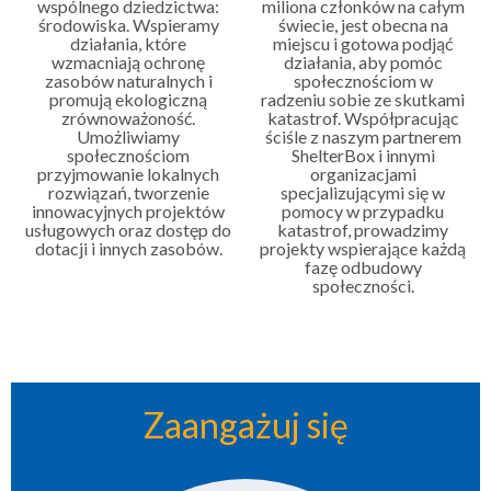
wspólnego dziedzictwa:
miliona członków na całym
środowiska. Wspieramy
świecie, jest obecna na
działania, które
miejscu i gotowa podjąć
wzmacniają ochronę
działania, aby pomóc
zasobów naturalnych i
społecznościom w
promują ekologiczną
radzeniu sobie ze skutkami
zrównoważoność.
katastrof. Współpracując
Umożliwiamy
ściśle z naszym partnerem
społecznościom
ShelterBox i innymi
przyjmowanie lokalnych
organizacjami
rozwiązań, tworzenie
specjalizującymi się w
innowacyjnych projektów
pomocy w przypadku
usługowych oraz dostęp do
katastrof, prowadzimy
dotacji i innych zasobów.
projekty wspierające każdą
fazę odbudowy
społeczności.
Zaangażuj się