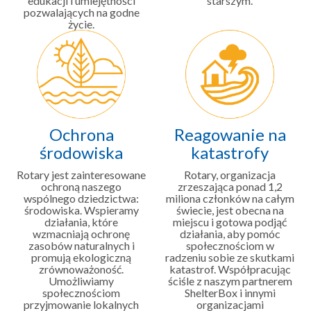
edukacji i umiejętności
starszym.
pozwalających na godne
życie.
Ochrona
Reagowanie na
środowiska
katastrofy
Rotary jest zainteresowane
Rotary, organizacja
ochroną naszego
zrzeszająca ponad 1,2
wspólnego dziedzictwa:
miliona członków na całym
środowiska. Wspieramy
świecie, jest obecna na
działania, które
miejscu i gotowa podjąć
wzmacniają ochronę
działania, aby pomóc
zasobów naturalnych i
społecznościom w
promują ekologiczną
radzeniu sobie ze skutkami
zrównoważoność.
katastrof. Współpracując
Umożliwiamy
ściśle z naszym partnerem
społecznościom
ShelterBox i innymi
przyjmowanie lokalnych
organizacjami