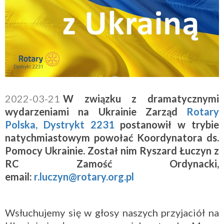
2022-03-21
W zwi
ą
zku z dramatycznymi
wydarzeniami na Ukrainie Zarz
ą
d
Rotary
Polska, Dystrykt 2231
postanowił w trybie
natychmiastowym powoła
ć
Koordynatora ds.
Pomocy Ukrainie. Zosta
ł
nim Ryszard
Ł
uczyn z
RC Zamo
ść
Ordynacki,
email:
r.luczyn@rotary.org.pl
Wsłuchujemy się w głosy naszych przyjaciół na