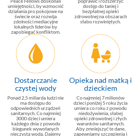
Peace Fellows doskonali
poprawić i rozszerzyć
umiejętności, by wzmocnić
dostęp do taniej i
działania pro pokojowe na
bezpłatnej opieki
świecie oraz rozwija
zdrowotnej na obszarach
zdolności mediacyjne
słabo rozwiniętych.
lokalnych liderów by
zapobiegać konfliktom.
Dostarczanie
Opieka nad matką i
czystej wody
dzieckiem
Ponad 2,5 miliarda ludzi nie
Co najmniej 7 milionów
ma dostępu do
dzieci poniżej 5 roku życia
odpowiednich urządzeń
umiera co roku z powodu
sanitarnych. Co najmniej
niedożywienia, słabej
3000 dzieci umiera
opieki zdrowotnej i złych
każdego dnia z powodu
warunków sanitarnych.
biegunek wywołanych
Aby zmniejszyć te dane,
nieczystą wodą. Dajemy
zapewniamy szczepienia i