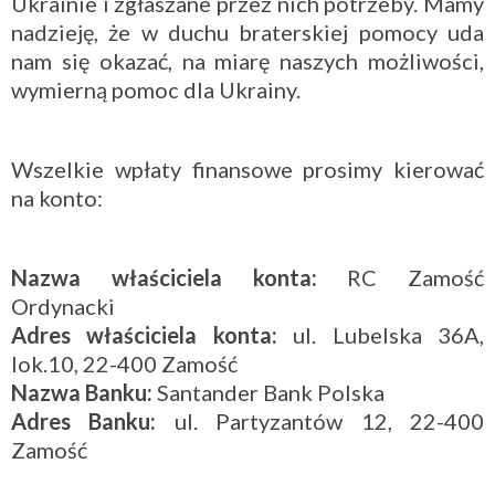
Ukrainie i zgłaszane przez nich potrzeby. Mamy
nadzieję, że w duchu braterskiej pomocy uda
nam się okazać, na miarę naszych możliwości,
wymierną pomoc dla Ukrainy.
Wszelkie wpłaty finansowe prosimy kierować
na konto:
Nazwa wła
ś
ciciela konta:
RC Zamość
Ordynacki
Adres wła
ś
ciciela konta:
ul. Lubelska 36A,
lok.10, 22-400 Zamość
Nazwa Banku:
Santander Bank Polska
Adres Banku:
ul. Partyzantów 12, 22-400
Zamość