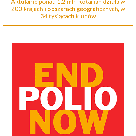
Aktulanie ponad 1,2 mln Rotarian działa w
200 krajach i obszarach geograficznych, w
34 tysiącach klubów