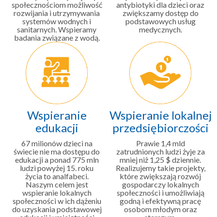
społecznościom możliwość
antybiotyki dla dzieci oraz
rozwijania i utrzymywania
zwiększamy dostęp do
systemów wodnych i
podstawowych usług
sanitarnych. Wspieramy
medycznych.
badania związane z wodą.
Wspieranie
Wspieranie lokalnej
edukacji
przedsiębiorczości
67 milionów dzieci na
Prawie 1,4 mld
świecie nie ma dostępu do
zatrudnionych ludzi żyje za
edukacji a ponad 775 mln
mniej niż 1,25 $ dziennie.
ludzi powyżej 15. roku
Realizujemy takie projekty,
życia to analfabeci.
które zwiększają rozwój
Naszym celem jest
gospodarczy lokalnych
wspieranie lokalnych
społeczności i umożliwiają
społeczności w ich dążeniu
godną i efektywną pracę
do uzyskania podstawowej
osobom młodym oraz