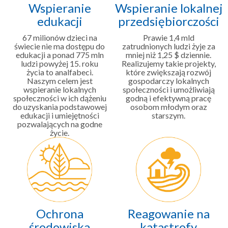
Wspieranie
Wspieranie lokalnej
edukacji
przedsiębiorczości
67 milionów dzieci na
Prawie 1,4 mld
świecie nie ma dostępu do
zatrudnionych ludzi żyje za
edukacji a ponad 775 mln
mniej niż 1,25 $ dziennie.
ludzi powyżej 15. roku
Realizujemy takie projekty,
życia to analfabeci.
które zwiększają rozwój
Naszym celem jest
gospodarczy lokalnych
wspieranie lokalnych
społeczności i umożliwiają
społeczności w ich dążeniu
godną i efektywną pracę
do uzyskania podstawowej
osobom młodym oraz
edukacji i umiejętności
starszym.
pozwalających na godne
życie.
Ochrona
Reagowanie na
środowiska
katastrofy