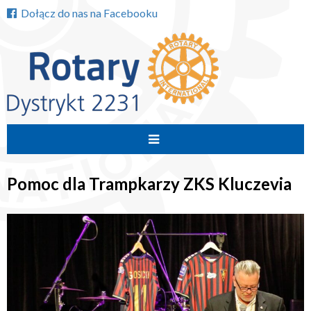
Dołącz do nas na Facebooku
Przejdź
do
Pomoc dla Trampkarzy ZKS Kluczevia
treści