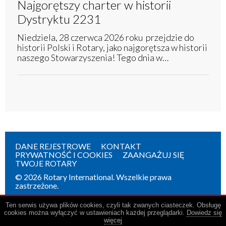
Najgorętszy charter w historii
Dystryktu 2231
Niedziela, 28 czerwca 2026 roku przejdzie do
historii Polski i Rotary, jako najgorętsza w historii
naszego Stowarzyszenia! Tego dnia w…
DANE REJESTROWE
KONTAKT
PRYWATNOŚĆ I COOKIES
ZAANGAŻUJ SIĘ
TWOJE ROTARY
© 2026 Rotary International. Wszelkie prawa
zastrzeżone.
Ten serwis używa plików cookies, czyli tak zwanych ciasteczek. Obsługę
cookies można wyłączyć w ustawieniach każdej przeglądarki.
Dowiedz się
więcej