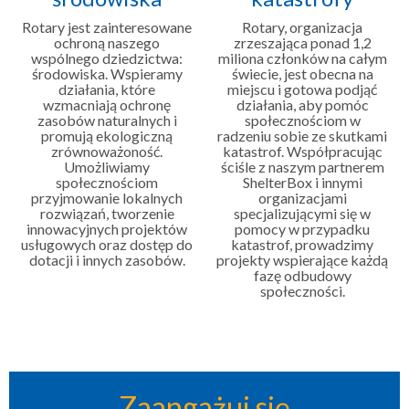
Rotary jest zainteresowane
Rotary, organizacja
ochroną naszego
zrzeszająca ponad 1,2
wspólnego dziedzictwa:
miliona członków na całym
środowiska. Wspieramy
świecie, jest obecna na
działania, które
miejscu i gotowa podjąć
wzmacniają ochronę
działania, aby pomóc
zasobów naturalnych i
społecznościom w
promują ekologiczną
radzeniu sobie ze skutkami
zrównoważoność.
katastrof. Współpracując
Umożliwiamy
ściśle z naszym partnerem
społecznościom
ShelterBox i innymi
przyjmowanie lokalnych
organizacjami
rozwiązań, tworzenie
specjalizującymi się w
innowacyjnych projektów
pomocy w przypadku
usługowych oraz dostęp do
katastrof, prowadzimy
dotacji i innych zasobów.
projekty wspierające każdą
fazę odbudowy
społeczności.
Zaangażuj się