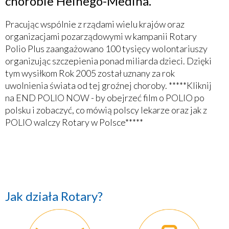
chorobie Heinego-Medina.
Pracując wspólnie z rządami wielu krajów oraz
organizacjami pozarządowymi w kampanii Rotary
Polio Plus zaangażowano 100 tysięcy wolontariuszy
organizując szczepienia ponad miliarda dzieci. Dzięki
tym wysiłkom Rok 2005 został uznany za rok
uwolnienia świata od tej groźnej choroby. *****Kliknij
na END POLIO NOW - by obejrzeć film o POLIO po
polsku i zobaczyć, co mówią polscy lekarze oraz jak z
POLIO walczy Rotary w Polsce*****
Jak działa Rotary?