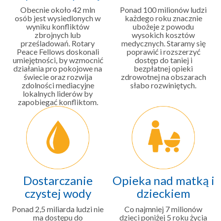
Obecnie około 42 mln
Ponad 100 milionów ludzi
osób jest wysiedlonych w
każdego roku znacznie
wyniku konfliktów
ubożeje z powodu
zbrojnych lub
wysokich kosztów
prześladowań. Rotary
medycznych. Staramy się
Peace Fellows doskonali
poprawić i rozszerzyć
umiejętności, by wzmocnić
dostęp do taniej i
działania pro pokojowe na
bezpłatnej opieki
świecie oraz rozwija
zdrowotnej na obszarach
zdolności mediacyjne
słabo rozwiniętych.
lokalnych liderów by
zapobiegać konfliktom.
Dostarczanie
Opieka nad matką i
czystej wody
dzieckiem
Ponad 2,5 miliarda ludzi nie
Co najmniej 7 milionów
ma dostępu do
dzieci poniżej 5 roku życia