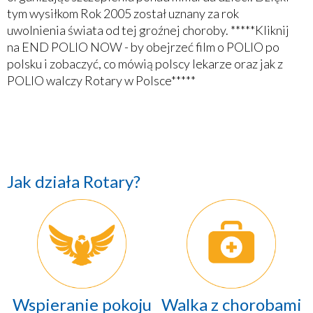
tym wysiłkom Rok 2005 został uznany za rok
uwolnienia świata od tej groźnej choroby. *****Kliknij
na END POLIO NOW - by obejrzeć film o POLIO po
polsku i zobaczyć, co mówią polscy lekarze oraz jak z
POLIO walczy Rotary w Polsce*****
Jak działa Rotary?
Wspieranie pokoju
Walka z chorobami