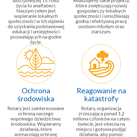
ludzi powyżej 15. roku
Realizujemy takie projekty,
życia to analfabeci.
które zwiększają rozwój
Naszym celem jest
gospodarczy lokalnych
wspieranie lokalnych
społeczności i umożliwiają
społeczności w ich dążeniu
godną i efektywną pracę
do uzyskania podstawowej
osobom młodym oraz
edukacji i umiejętności
starszym.
pozwalających na godne
życie.
Ochrona
Reagowanie na
środowiska
katastrofy
Rotary jest zainteresowane
Rotary, organizacja
ochroną naszego
zrzeszająca ponad 1,2
wspólnego dziedzictwa:
miliona członków na całym
środowiska. Wspieramy
świecie, jest obecna na
działania, które
miejscu i gotowa podjąć
wzmacniają ochronę
działania, aby pomóc