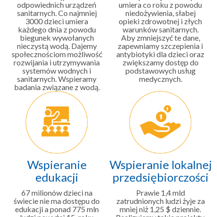
odpowiednich urządzeń
umiera co roku z powodu
sanitarnych. Co najmniej
niedożywienia, słabej
3000 dzieci umiera
opieki zdrowotnej i złych
każdego dnia z powodu
warunków sanitarnych.
biegunek wywołanych
Aby zmniejszyć te dane,
nieczystą wodą. Dajemy
zapewniamy szczepienia i
społecznościom możliwość
antybiotyki dla dzieci oraz
rozwijania i utrzymywania
zwiększamy dostęp do
systemów wodnych i
podstawowych usług
sanitarnych. Wspieramy
medycznych.
badania związane z wodą.
Wspieranie
Wspieranie lokalnej
edukacji
przedsiębiorczości
67 milionów dzieci na
Prawie 1,4 mld
świecie nie ma dostępu do
zatrudnionych ludzi żyje za
edukacji a ponad 775 mln
mniej niż 1,25 $ dziennie.