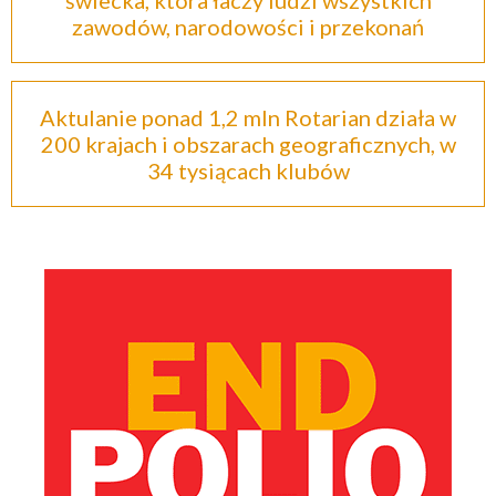
zawodów, narodowości i przekonań
Aktulanie ponad 1,2 mln Rotarian działa w
200 krajach i obszarach geograficznych, w
34 tysiącach klubów