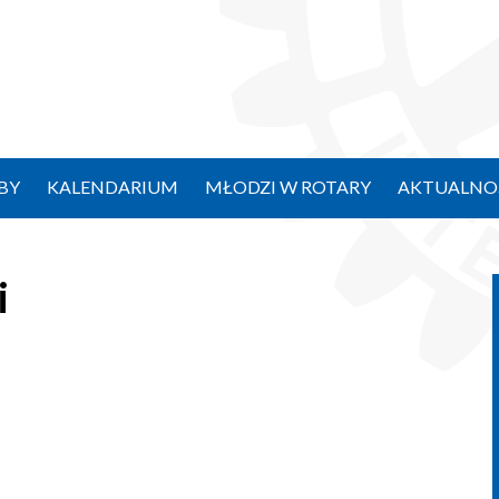
BY
KALENDARIUM
MŁODZI W ROTARY
AKTUALNO
i