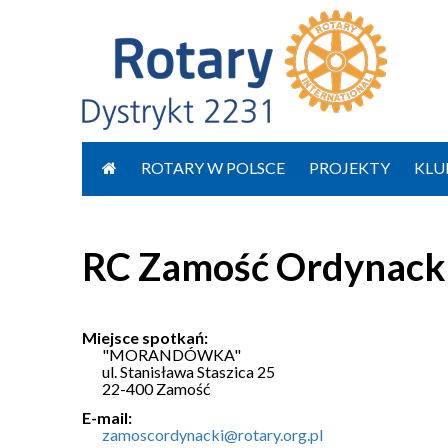
Przejdź
do
ROTARY W POLSCE
PROJEKTY
KLU
treści
RC Zamość Ordynack
Miejsce spotkań:
"MORANDÓWKA"
ul. Stanisława Staszica 25
22-400 Zamość
E-mail:
zamoscordynacki@rotary.org.pl