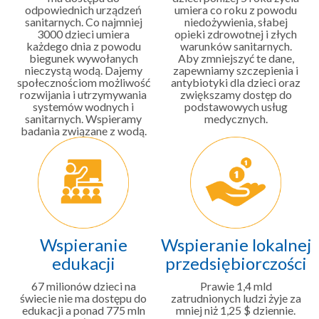
odpowiednich urządzeń
umiera co roku z powodu
sanitarnych. Co najmniej
niedożywienia, słabej
3000 dzieci umiera
opieki zdrowotnej i złych
każdego dnia z powodu
warunków sanitarnych.
biegunek wywołanych
Aby zmniejszyć te dane,
nieczystą wodą. Dajemy
zapewniamy szczepienia i
społecznościom możliwość
antybiotyki dla dzieci oraz
rozwijania i utrzymywania
zwiększamy dostęp do
systemów wodnych i
podstawowych usług
sanitarnych. Wspieramy
medycznych.
badania związane z wodą.
Wspieranie
Wspieranie lokalnej
edukacji
przedsiębiorczości
67 milionów dzieci na
Prawie 1,4 mld
świecie nie ma dostępu do
zatrudnionych ludzi żyje za
edukacji a ponad 775 mln
mniej niż 1,25 $ dziennie.