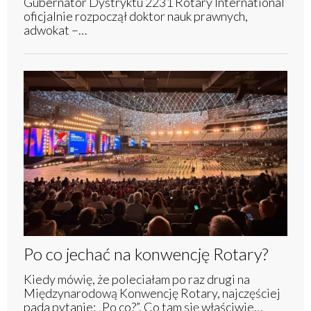
Gubernator Dystryktu 2231 Rotary International
oficjalnie rozpoczął doktor nauk prawnych,
adwokat –…
Po co jechać na konwencję Rotary?
Kiedy mówię, że poleciałam po raz drugi na
Międzynarodową Konwencję Rotary, najczęściej
pada pytanie: „Po co?”. Co tam się właściwie…