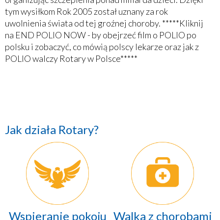
tym wysiłkom Rok 2005 został uznany za rok
uwolnienia świata od tej groźnej choroby. *****Kliknij
na END POLIO NOW - by obejrzeć film o POLIO po
polsku i zobaczyć, co mówią polscy lekarze oraz jak z
POLIO walczy Rotary w Polsce*****
Jak działa Rotary?
Wspieranie pokoju
Walka z chorobami