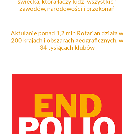
świecka, która łaczy ludzi wszystkich
zawodów, narodowości i przekonań
Aktulanie ponad 1,2 mln Rotarian działa w
200 krajach i obszarach geograficznych, w
34 tysiącach klubów