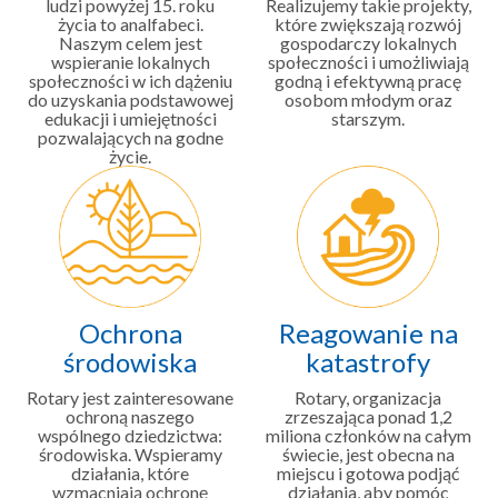
ludzi powyżej 15. roku
Realizujemy takie projekty,
życia to analfabeci.
które zwiększają rozwój
Naszym celem jest
gospodarczy lokalnych
wspieranie lokalnych
społeczności i umożliwiają
społeczności w ich dążeniu
godną i efektywną pracę
do uzyskania podstawowej
osobom młodym oraz
edukacji i umiejętności
starszym.
pozwalających na godne
życie.
Ochrona
Reagowanie na
środowiska
katastrofy
Rotary jest zainteresowane
Rotary, organizacja
ochroną naszego
zrzeszająca ponad 1,2
wspólnego dziedzictwa:
miliona członków na całym
środowiska. Wspieramy
świecie, jest obecna na
działania, które
miejscu i gotowa podjąć
wzmacniają ochronę
działania, aby pomóc