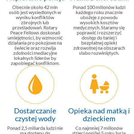
Obecnie około 42 mln
Ponad 100 milionów ludzi
osób jest wysiedlonych w
każdego roku znacznie
wyniku konfliktów
ubożeje z powodu
zbrojnych lub
wysokich kosztów
prześladowań. Rotary
medycznych. Staramy się
Peace Fellows doskonali
poprawić i rozszerzyć
umiejętności, by wzmocnić
dostęp do taniej i
działania pro pokojowe na
bezpłatnej opieki
świecie oraz rozwija
zdrowotnej na obszarach
zdolności mediacyjne
słabo rozwiniętych.
lokalnych liderów by
zapobiegać konfliktom.
Dostarczanie
Opieka nad matką i
czystej wody
dzieckiem
Ponad 2,5 miliarda ludzi nie
Co najmniej 7 milionów
ma dostępu do
dzieci poniżej 5 roku życia