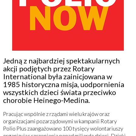
Jedną z najbardziej spektakularnych
akcji podjętych przez Rotary
International była zainicjowana w
1985 historyczna misja, uodpornienia
wszystkich dzieci świata przeciwko
chorobie Heinego-Medina.
Pracując wspólnie z rządami wielu krajów oraz
organizacjami pozarządowymi w kampanii Rotary
Polio Plus zaangażowano 100 tysięcy wolontariuszy
organizując szczepienia ponad miliarda dzieci. Dzięki