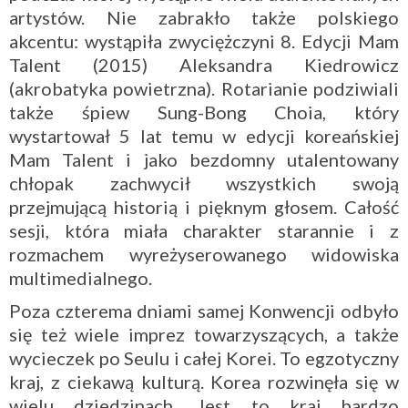
artystów. Nie zabrakło także polskiego
akcentu: wystąpiła zwyciężczyni 8. Edycji Mam
Talent (2015) Aleksandra Kiedrowicz
(akrobatyka powietrzna). Rotarianie podziwiali
także śpiew Sung-Bong Choia, który
wystartował 5 lat temu w edycji koreańskiej
Mam Talent i jako bezdomny utalentowany
chłopak zachwycił wszystkich swoją
przejmującą historią i pięknym głosem. Całość
sesji, która miała charakter starannie i z
rozmachem wyreżyserowanego widowiska
multimedialnego.
Poza czterema dniami samej Konwencji odbyło
się też wiele imprez towarzyszących, a także
wycieczek po Seulu i całej Korei. To egzotyczny
kraj, z ciekawą kulturą. Korea rozwinęła się w
wielu dziedzinach. Jest to kraj bardzo