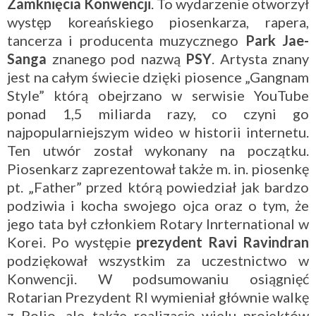
Zamknięcia Konwencji
. To wydarzenie otworzył
występ koreańskiego piosenkarza, rapera,
tancerza i producenta muzycznego
Park Jae-
Sanga
znanego pod nazwą
PSY
. Artysta znany
jest na całym świecie dzięki piosence „Gangnam
Style” którą obejrzano w serwisie YouTube
ponad 1,5 miliarda razy, co czyni go
najpopularniejszym wideo w historii internetu.
Ten utwór został wykonany na początku.
Piosenkarz zaprezentował także m. in. piosenkę
pt. „Father” przed którą powiedział jak bardzo
podziwia i kocha swojego ojca oraz o tym, że
jego tata był członkiem Rotary Inrternational w
Korei. Po występie
prezydent Ravi Ravindran
podziękował wszystkim za uczestnictwo w
Konwencji. W podsumowaniu osiągnięć
Rotarian Prezydent RI wymieniał głównie walkę
z Polio, ale także realizację wielu projektów