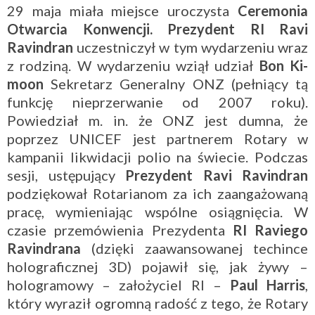
29 maja miała miejsce uroczysta
Ceremonia
Otwarcia Konwencji.
Prezydent RI Ravi
Ravindran
uczestniczył w tym wydarzeniu wraz
z rodziną. W wydarzeniu wziął udział
Bon Ki-
moon
Sekretarz Generalny ONZ (pełniący tą
funkcję nieprzerwanie od 2007 roku).
Powiedział m. in. że ONZ jest dumna, że
poprzez UNICEF jest partnerem Rotary w
kampanii likwidacji polio na świecie. Podczas
sesji, ustępujący
Prezydent Ravi Ravindran
podziękował Rotarianom za ich zaangażowaną
pracę, wymieniając wspólne osiągnięcia. W
czasie przemówienia Prezydenta
RI Raviego
Ravindrana
(dzięki zaawansowanej techince
holograficznej 3D) pojawił się, jak żywy –
hologramowy – założyciel RI –
Paul Harris
,
który wyraził ogromną radość z tego, że Rotary