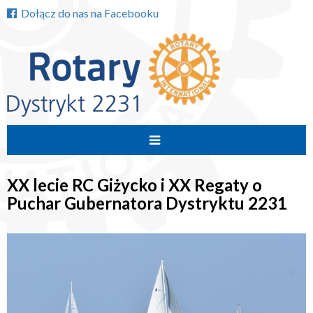
Dołącz do nas na Facebooku
Przejdź
do
XX lecie RC Giżycko i XX Regaty o
treści
Puchar Gubernatora Dystryktu 2231