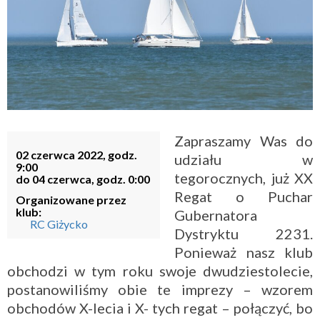
Zapraszamy Was do
02 czerwca 2022, godz.
udziału w
9:00
tegorocznych, już XX
do 04 czerwca, godz. 0:00
Regat o Puchar
Organizowane przez
klub:
Gubernatora
RC Giżycko
Dystryktu 2231.
Ponieważ nasz klub
obchodzi w tym roku swoje dwudziestolecie,
postanowiliśmy obie te imprezy – wzorem
obchodów X-lecia i X- tych regat – połączyć, bo