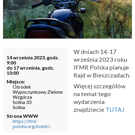
W dniach 14-17
14 września 2023, godz.
września 2023 roku
9:00
IFMR Polska planuje
do 17 września, godz.
10:00
Rajd w Bieszczadach.
Miejsce:
Więcej szczegółów
Ośrodek
Wypoczynkowy Zielone
na temat tego
Wzgórza
wydarzenia
Solina 33
Solina
znajdziecie
TUTAJ
Strona WWW
https://ifmr-
polska.org/event/...