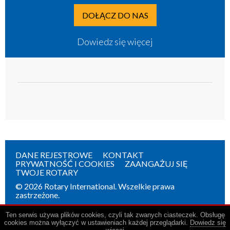
DOŁĄCZ DO NAS
Dowiedz się więcej
DANE REJESTROWE
KONTAKT
PRYWATNOŚĆ I COOKIES
ZAANGAŻUJ SIĘ
TWOJE ROTARY
© 2026 Rotary International. Wszelkie prawa
zastrzeżone.
Ten serwis używa plików cookies, czyli tak zwanych ciasteczek. Obsługę
cookies można wyłączyć w ustawieniach każdej przeglądarki.
Dowiedz się