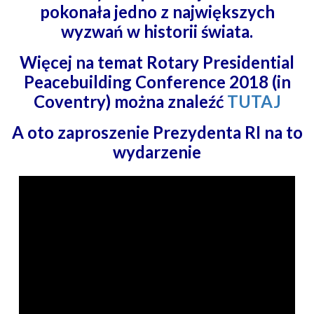
pokonała jedno z największych
wyzwań w historii świata.
Więcej na temat Rotary Presidential
Peacebuilding Conference 2018 (in
Coventry) można znaleźć
TUTAJ
A oto zaproszenie Prezydenta RI na to
wydarzenie